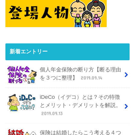
新着エントリー
個人年金保険の断り方【断る理由
を３つに整理】
2019.09.14
iDeCo（イデコ）とは？その特徴
とメリット・デメリットを解説。
2019.09.13
保険は結婚したらこう考える４つ