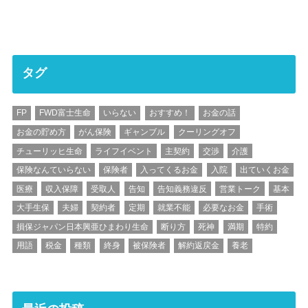
タグ
FP
FWD富士生命
いらない
おすすめ！
お金の話
お金の貯め方
がん保険
ギャンブル
クーリングオフ
チューリッヒ生命
ライフイベント
主契約
交渉
介護
保険なんていらない
保険者
入ってくるお金
入院
出ていくお金
医療
収入保障
受取人
告知
告知義務違反
営業トーク
基本
大手生保
夫婦
契約者
定期
就業不能
必要なお金
手術
損保ジャパン日本興亜ひまわり生命
断り方
死神
満期
特約
用語
税金
種類
終身
被保険者
解約返戻金
養老