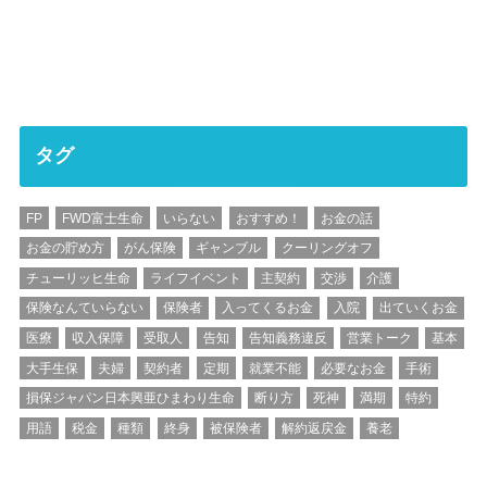
タグ
FP
FWD富士生命
いらない
おすすめ！
お金の話
お金の貯め方
がん保険
ギャンブル
クーリングオフ
チューリッヒ生命
ライフイベント
主契約
交渉
介護
保険なんていらない
保険者
入ってくるお金
入院
出ていくお金
医療
収入保障
受取人
告知
告知義務違反
営業トーク
基本
大手生保
夫婦
契約者
定期
就業不能
必要なお金
手術
損保ジャパン日本興亜ひまわり生命
断り方
死神
満期
特約
用語
税金
種類
終身
被保険者
解約返戻金
養老