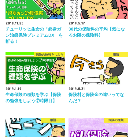
2018.11.26
2019.5.17
チューリッヒ生命の「終身ガ
30代の保険料の平均【気にな
ン治療保険プレミアムDX」を
るお隣の保険料】
斬る！
保険の勉強をしよう
用語
2019.1.19
2019.5.31
生命保険の種類を学ぶ【保険
保険料と保険金の違いってな
の勉強をしよう⑦時限目】
んだ？
用語
保険の種類