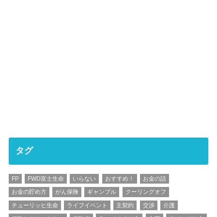
タグ
FP
FWD富士生命
いらない
おすすめ！
お金の話
お金の貯め方
がん保険
ギャンブル
クーリングオフ
チューリッヒ生命
ライフイベント
主契約
交渉
介護