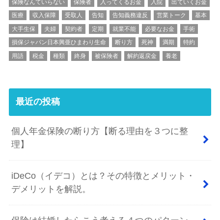
保険なんていらない
保険者
入ってくるお金
入院
出ていくお金
医療
収入保障
受取人
告知
告知義務違反
営業トーク
基本
大手生保
夫婦
契約者
定期
就業不能
必要なお金
手術
損保ジャパン日本興亜ひまわり生命
断り方
死神
満期
特約
用語
税金
種類
終身
被保険者
解約返戻金
養老
最近の投稿
個人年金保険の断り方【断る理由を３つに整
理】
iDeCo（イデコ）とは？その特徴とメリット・
デメリットを解説。