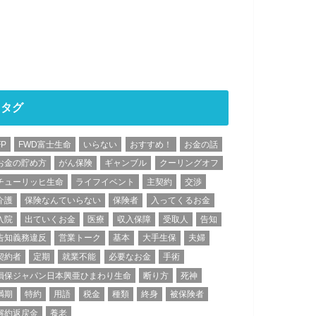
タグ
FP
FWD富士生命
いらない
おすすめ！
お金の話
お金の貯め方
がん保険
ギャンブル
クーリングオフ
チューリッヒ生命
ライフイベント
主契約
交渉
介護
保険なんていらない
保険者
入ってくるお金
入院
出ていくお金
医療
収入保障
受取人
告知
告知義務違反
営業トーク
基本
大手生保
夫婦
契約者
定期
就業不能
必要なお金
手術
損保ジャパン日本興亜ひまわり生命
断り方
死神
満期
特約
用語
税金
種類
終身
被保険者
解約返戻金
養老