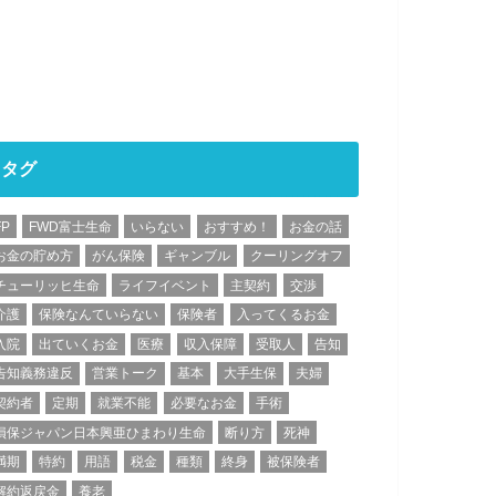
タグ
FP
FWD富士生命
いらない
おすすめ！
お金の話
お金の貯め方
がん保険
ギャンブル
クーリングオフ
チューリッヒ生命
ライフイベント
主契約
交渉
介護
保険なんていらない
保険者
入ってくるお金
入院
出ていくお金
医療
収入保障
受取人
告知
告知義務違反
営業トーク
基本
大手生保
夫婦
契約者
定期
就業不能
必要なお金
手術
損保ジャパン日本興亜ひまわり生命
断り方
死神
満期
特約
用語
税金
種類
終身
被保険者
解約返戻金
養老