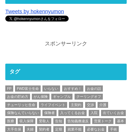
Tweets by hokennyumon
スポンサーリンク
タグ
FP
FWD富士生命
いらない
おすすめ！
お金の話
お金の貯め方
がん保険
ギャンブル
クーリングオフ
チューリッヒ生命
ライフイベント
主契約
交渉
介護
保険なんていらない
保険者
入ってくるお金
入院
出ていくお金
医療
収入保障
受取人
告知
告知義務違反
営業トーク
基本
大手生保
夫婦
契約者
定期
就業不能
必要なお金
手術