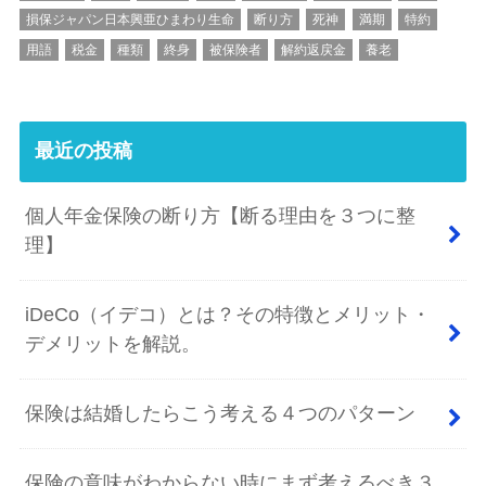
損保ジャパン日本興亜ひまわり生命
断り方
死神
満期
特約
用語
税金
種類
終身
被保険者
解約返戻金
養老
最近の投稿
個人年金保険の断り方【断る理由を３つに整
理】
iDeCo（イデコ）とは？その特徴とメリット・
デメリットを解説。
保険は結婚したらこう考える４つのパターン
保険の意味がわからない時にまず考えるべき３