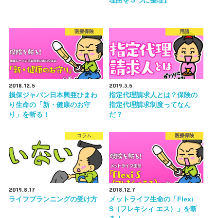
理由を３つに整理】
医療保険
用語
2018.12.5
2019.3.5
損保ジャパン日本興亜ひまわ
指定代理請求人とは？保険の
り生命の「新・健康のお守
指定代理請求制度ってなん
り」を斬る！
だ？
コラム
医療保険
2019.8.17
2018.12.7
ライフプランニングの受け方
メットライフ生命の「Flexi
S（フレキシィ エス）」を斬