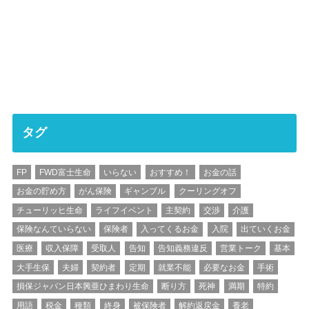
タグ
FP
FWD富士生命
いらない
おすすめ！
お金の話
お金の貯め方
がん保険
ギャンブル
クーリングオフ
チューリッヒ生命
ライフイベント
主契約
交渉
介護
保険なんていらない
保険者
入ってくるお金
入院
出ていくお金
医療
収入保障
受取人
告知
告知義務違反
営業トーク
基本
大手生保
夫婦
契約者
定期
就業不能
必要なお金
手術
損保ジャパン日本興亜ひまわり生命
断り方
死神
満期
特約
用語
税金
種類
終身
被保険者
解約返戻金
養老