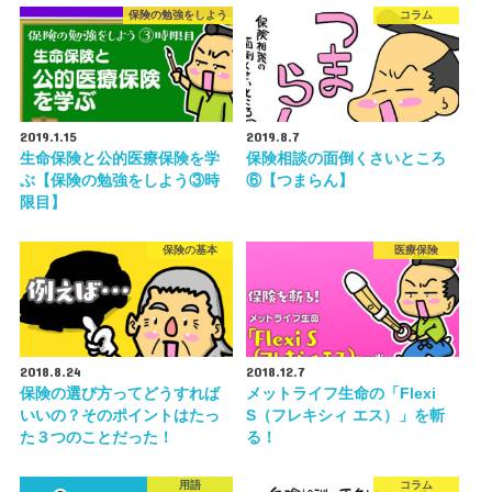
保険の勉強をしよう
コラム
2019.1.15
2019.8.7
生命保険と公的医療保険を学
保険相談の面倒くさいところ
ぶ【保険の勉強をしよう③時
⑥【つまらん】
限目】
保険の基本
医療保険
2018.8.24
2018.12.7
保険の選び方ってどうすれば
メットライフ生命の「Flexi
いいの？そのポイントはたっ
S（フレキシィ エス）」を斬
た３つのことだった！
る！
用語
コラム