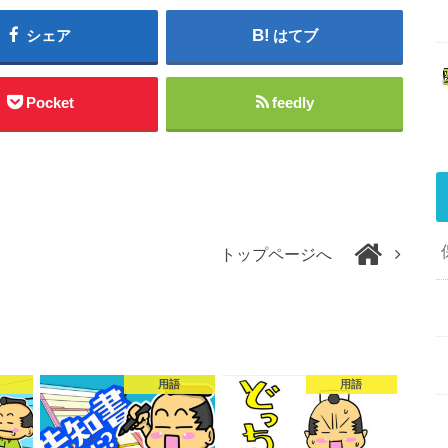
シェア
はてブ
Pocket
feedly
トップページへ
用語
用語