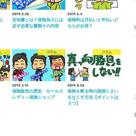
2019.2.26
2019.6.4
と
告知書とは？保険加入には
保険料は月払いと年払いど
必ず必要な書類その内容
ちらがお得？
ム
コラム
コラム
2019.3.12
2019.8.26
保険販売の歴史 セールス
保険を断る時の面倒くさい
レディ～保険ショップ
をなくす方法【ポイントは
３つ】