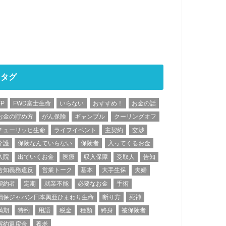
タグ
FP
FWD富士生命
いらない
おすすめ！
お金の話
お金の貯め方
がん保険
ギャンブル
クーリングオフ
チューリッヒ生命
ライフイベント
主契約
交渉
介護
保険なんていらない
保険者
入ってくるお金
入院
出ていくお金
医療
収入保障
受取人
告知
告知義務違反
営業トーク
基本
大手生保
夫婦
契約者
定期
就業不能
必要なお金
手術
損保ジャパン日本興亜ひまわり生命
断り方
死神
満期
特約
用語
税金
種類
終身
被保険者
解約返戻金
養老