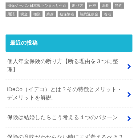
損保ジャパン日本興亜ひまわり生命
断り方
死神
満期
特約
用語
税金
種類
終身
被保険者
解約返戻金
養老
最近の投稿
個人年金保険の断り方【断る理由を３つに整
理】
iDeCo（イデコ）とは？その特徴とメリット・
デメリットを解説。
保険は結婚したらこう考える４つのパターン
保険の意味がわからない時にまず考えるべき３