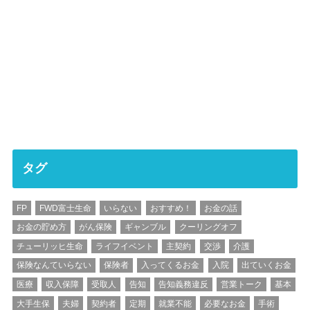
タグ
FP
FWD富士生命
いらない
おすすめ！
お金の話
お金の貯め方
がん保険
ギャンブル
クーリングオフ
チューリッヒ生命
ライフイベント
主契約
交渉
介護
保険なんていらない
保険者
入ってくるお金
入院
出ていくお金
医療
収入保障
受取人
告知
告知義務違反
営業トーク
基本
大手生保
夫婦
契約者
定期
就業不能
必要なお金
手術