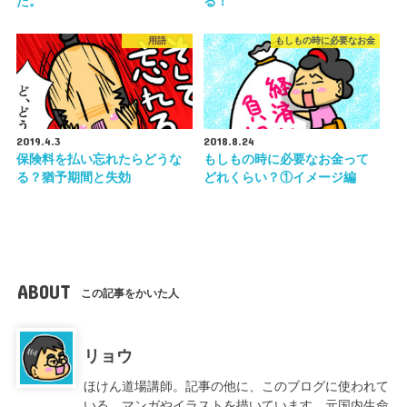
た。
る！
用語
もしもの時に必要なお金
2019.4.3
2018.8.24
保険料を払い忘れたらどうな
もしもの時に必要なお金って
る？猶予期間と失効
どれくらい？①イメージ編
ABOUT
この記事をかいた人
リョウ
ほけん道場講師。記事の他に、このブログに使われて
いる、マンガやイラストを描いています。元国内生命