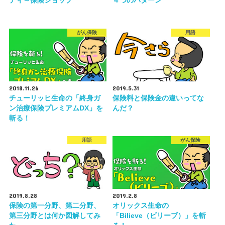
ディ～保険ショップ
４つのパターン
がん保険
用語
2018.11.26
2019.5.31
チューリッヒ生命の「終身ガ
保険料と保険金の違いってな
ン治療保険プレミアムDX」を
んだ？
斬る！
用語
がん保険
2019.8.28
2019.2.8
保険の第一分野、第二分野、
オリックス生命の
第三分野とは何か図解してみ
「Bilieve（ビリーブ）」を斬