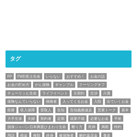
タグ
FP
FWD富士生命
いらない
おすすめ！
お金の話
お金の貯め方
がん保険
ギャンブル
クーリングオフ
チューリッヒ生命
ライフイベント
主契約
交渉
介護
保険なんていらない
保険者
入ってくるお金
入院
出ていくお金
医療
収入保障
受取人
告知
告知義務違反
営業トーク
基本
大手生保
夫婦
契約者
定期
就業不能
必要なお金
手術
損保ジャパン日本興亜ひまわり生命
断り方
死神
満期
特約
用語
税金
種類
終身
被保険者
解約返戻金
養老