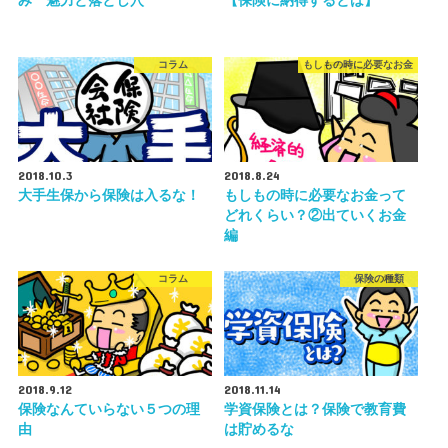
み 魅力と落とし穴
【保険に納得するとは】
コラム
もしもの時に必要なお金
2018.10.3
2018.8.24
大手生保から保険は入るな！
もしもの時に必要なお金って
どれくらい？②出ていくお金
編
コラム
保険の種類
2018.9.12
2018.11.14
保険なんていらない５つの理
学資保険とは？保険で教育費
由
は貯めるな