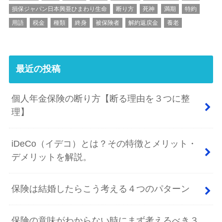
損保ジャパン日本興亜ひまわり生命
断り方
死神
満期
特約
用語
税金
種類
終身
被保険者
解約返戻金
養老
最近の投稿
個人年金保険の断り方【断る理由を３つに整
理】
iDeCo（イデコ）とは？その特徴とメリット・
デメリットを解説。
保険は結婚したらこう考える４つのパターン
保険の意味がわからない時にまず考えるべき３