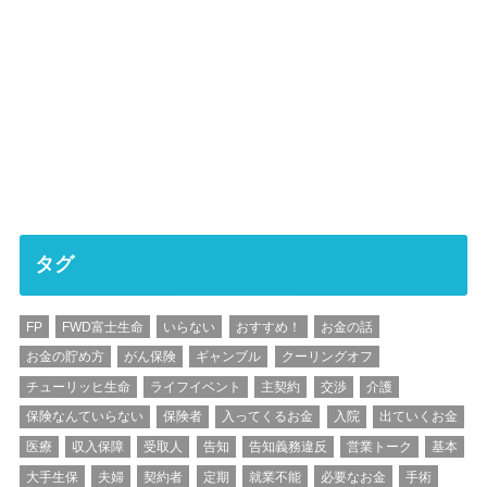
タグ
FP
FWD富士生命
いらない
おすすめ！
お金の話
お金の貯め方
がん保険
ギャンブル
クーリングオフ
チューリッヒ生命
ライフイベント
主契約
交渉
介護
保険なんていらない
保険者
入ってくるお金
入院
出ていくお金
医療
収入保障
受取人
告知
告知義務違反
営業トーク
基本
大手生保
夫婦
契約者
定期
就業不能
必要なお金
手術