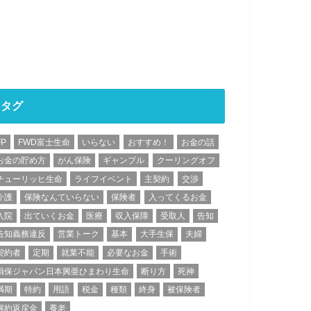
タグ
FP
FWD富士生命
いらない
おすすめ！
お金の話
お金の貯め方
がん保険
ギャンブル
クーリングオフ
チューリッヒ生命
ライフイベント
主契約
交渉
介護
保険なんていらない
保険者
入ってくるお金
入院
出ていくお金
医療
収入保障
受取人
告知
告知義務違反
営業トーク
基本
大手生保
夫婦
契約者
定期
就業不能
必要なお金
手術
損保ジャパン日本興亜ひまわり生命
断り方
死神
満期
特約
用語
税金
種類
終身
被保険者
解約返戻金
養老