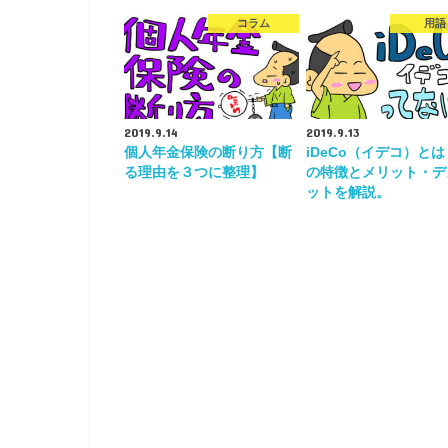
コラム
用語
2019.9.14
2019.9.13
個人年金保険の断り方【断
iDeCo（イデコ）と
る理由を３つに整理】
の特徴とメリット・デ
ットを解説。