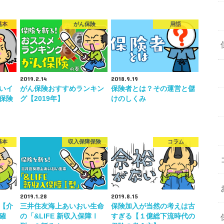
基本
がん保険
用語
2019.2.14
2018.9.19
いイ
がん保険おすすめランキン
保険者とは？その運営と儲
保険
グ【2019年】
けのしくみ
基本
収入保障保険
コラム
2019.1.28
2019.8.15
【介
三井住友海上あいおい生命
保険加入が当然の考えは古
確
の「&LIFE 新収入保障Ⅰ
すぎる【１億総下流時代の