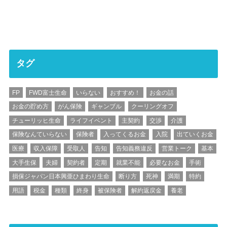
タグ
FP
FWD富士生命
いらない
おすすめ！
お金の話
お金の貯め方
がん保険
ギャンブル
クーリングオフ
チューリッヒ生命
ライフイベント
主契約
交渉
介護
保険なんていらない
保険者
入ってくるお金
入院
出ていくお金
医療
収入保障
受取人
告知
告知義務違反
営業トーク
基本
大手生保
夫婦
契約者
定期
就業不能
必要なお金
手術
損保ジャパン日本興亜ひまわり生命
断り方
死神
満期
特約
用語
税金
種類
終身
被保険者
解約返戻金
養老