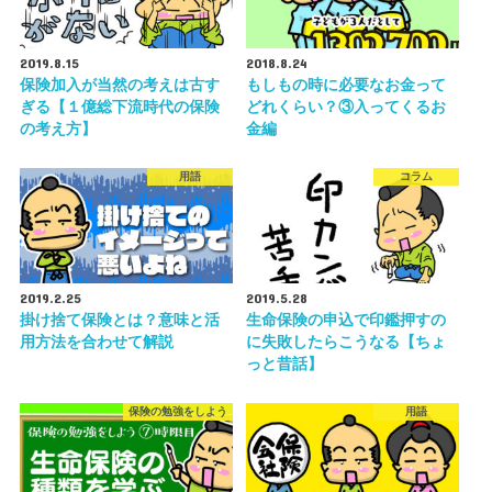
2019.8.15
2018.8.24
保険加入が当然の考えは古す
もしもの時に必要なお金って
ぎる【１億総下流時代の保険
どれくらい？③入ってくるお
の考え方】
金編
用語
コラム
2019.2.25
2019.5.28
掛け捨て保険とは？意味と活
生命保険の申込で印鑑押すの
用方法を合わせて解説
に失敗したらこうなる【ちょ
っと昔話】
保険の勉強をしよう
用語