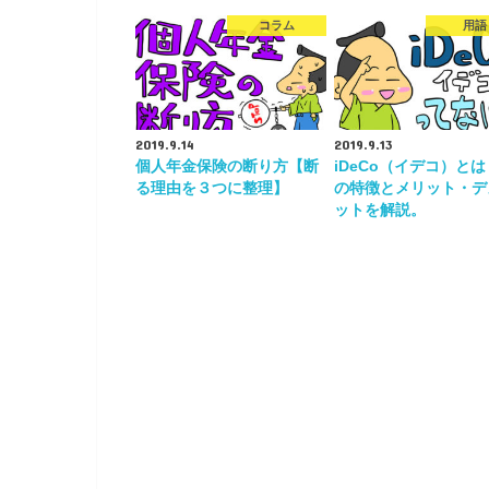
コラム
用語
2019.9.14
2019.9.13
個人年金保険の断り方【断
iDeCo（イデコ）と
る理由を３つに整理】
の特徴とメリット・デ
ットを解説。