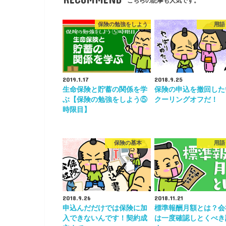
こちらの記事も人気です。
保険の勉強をしよう
用語
2019.1.17
2018.9.25
生命保険と貯蓄の関係を学
保険の申込を撤回した
ぶ【保険の勉強をしよう⑤
クーリングオフだ！
時限目】
保険の基本
用語
2018.9.26
2018.11.21
申込んだだけでは保険に加
標準報酬月額とは？会
入できないんです！契約成
は一度確認しとくべき