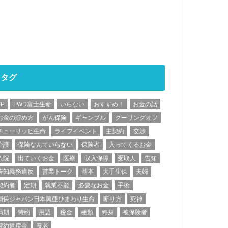
タグ
FP
FWD富士生命
いらない
おすすめ！
お金の話
お金の貯め方
がん保険
ギャンブル
クーリングオフ
チューリッヒ生命
ライフイベント
主契約
交渉
介護
保険なんていらない
保険者
入ってくるお金
入院
出ていくお金
医療
収入保障
受取人
告知
告知義務違反
営業トーク
基本
大手生保
夫婦
契約者
定期
就業不能
必要なお金
手術
損保ジャパン日本興亜ひまわり生命
断り方
死神
満期
特約
用語
税金
種類
終身
被保険者
解約返戻金
養老