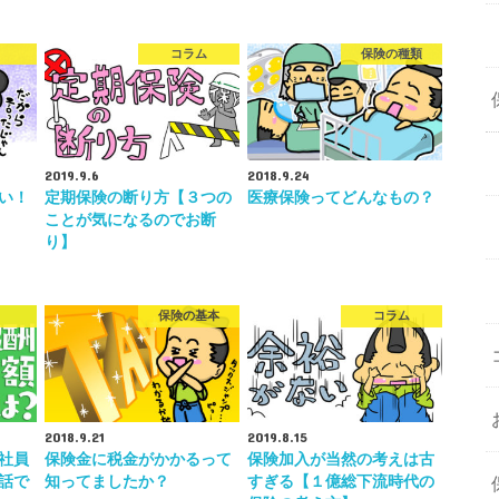
コラム
保険の種類
2019.9.6
2018.9.24
い！
定期保険の断り方【３つの
医療保険ってどんなもの？
ことが気になるのでお断
り】
保険の基本
コラム
2018.9.21
2019.8.15
社員
保険金に税金がかかるって
保険加入が当然の考えは古
話で
知ってましたか？
すぎる【１億総下流時代の