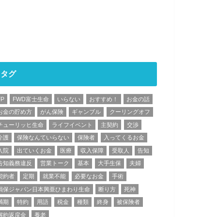
タグ
FP
FWD富士生命
いらない
おすすめ！
お金の話
お金の貯め方
がん保険
ギャンブル
クーリングオフ
チューリッヒ生命
ライフイベント
主契約
交渉
介護
保険なんていらない
保険者
入ってくるお金
入院
出ていくお金
医療
収入保障
受取人
告知
告知義務違反
営業トーク
基本
大手生保
夫婦
契約者
定期
就業不能
必要なお金
手術
損保ジャパン日本興亜ひまわり生命
断り方
死神
満期
特約
用語
税金
種類
終身
被保険者
解約返戻金
養老