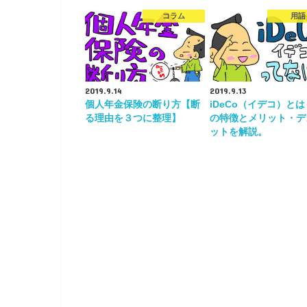
コラム
用語
2019.9.14
2019.9.13
個人年金保険の断り方【断
iDeCo（イデコ）と
る理由を３つに整理】
の特徴とメリット・デ
ットを解説。