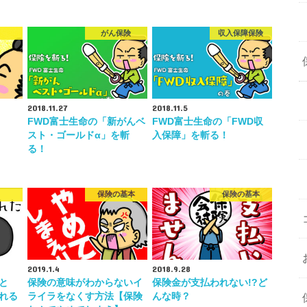
がん保険
収入保障保険
2018.11.27
2018.11.5
FWD富士生命の「新がんベ
FWD富士生命の「FWD収
スト・ゴールドα」を斬
入保障」を斬る！
る！
保険の基本
保険の基本
2019.1.4
2018.9.28
と
保険の意味がわからないイ
保険金が支払われない!?ど
れる
ライラをなくす方法【保険
んな時？