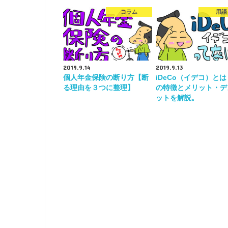
コラム
用語
2019.9.14
2019.9.13
個人年金保険の断り方【断
iDeCo（イデコ）と
る理由を３つに整理】
の特徴とメリット・デ
ットを解説。