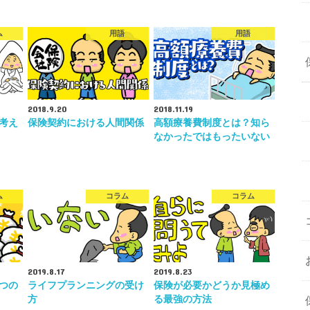
ム
用語
用語
2018.9.20
2018.11.19
考え
保険契約における人間関係
高額療養費制度とは？知ら
なかったではもったいない
ム
コラム
コラム
2019.8.17
2019.8.23
つの
ライフプランニングの受け
保険が必要かどうか見極め
方
る最強の方法