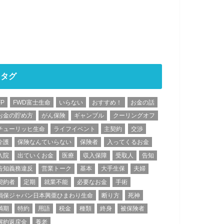
タグ
FP
FWD富士生命
いらない
おすすめ！
お金の話
お金の貯め方
がん保険
ギャンブル
クーリングオフ
チューリッヒ生命
ライフイベント
主契約
交渉
介護
保険なんていらない
保険者
入ってくるお金
入院
出ていくお金
医療
収入保障
受取人
告知
告知義務違反
営業トーク
基本
大手生保
夫婦
契約者
定期
就業不能
必要なお金
手術
損保ジャパン日本興亜ひまわり生命
断り方
死神
満期
特約
用語
税金
種類
終身
被保険者
解約返戻金
養老