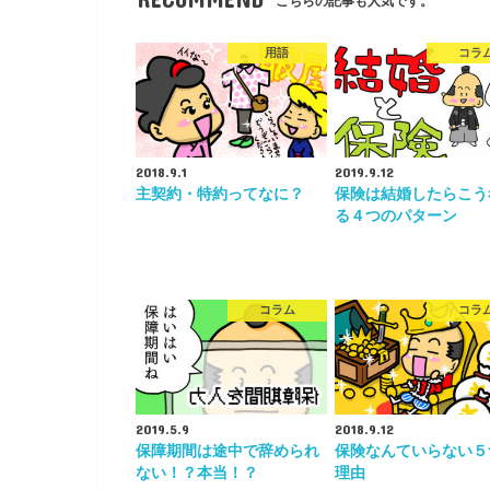
こちらの記事も人気です。
用語
コラ
2018.9.1
2019.9.12
主契約・特約ってなに？
保険は結婚したらこう
る４つのパターン
コラム
コラ
2019.5.9
2018.9.12
保障期間は途中で辞められ
保険なんていらない５
ない！？本当！？
理由